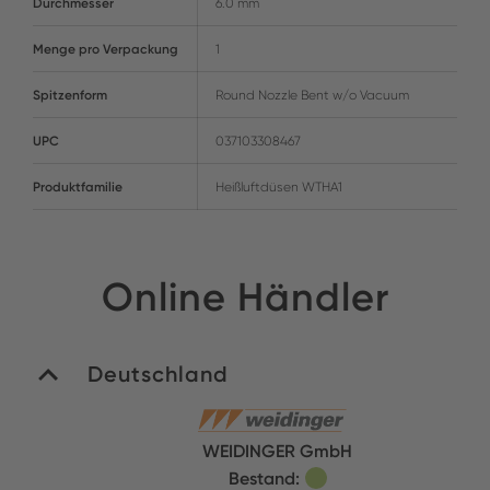
Durchmesser
6.0 mm
Menge pro Verpackung
1
Spitzenform
Round Nozzle Bent w/o Vacuum
UPC
037103308467
Produktfamilie
Heißluftdüsen WTHA1
Online Händler
Deutschland
WEIDINGER GmbH
Bestand: