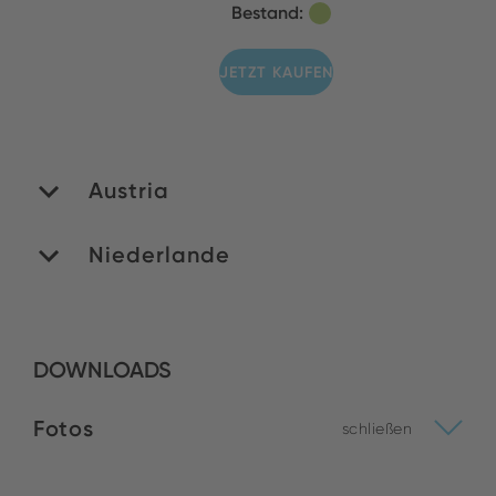
Bestand:
JETZT KAUFEN
Austria
Niederlande
PAN Electronics
Handelges. mbH
Bestand:
ROMEX B.V.
DOWNLOADS
Bestand:
JETZT KAUFEN
Fotos
schließen
JETZT KAUFEN