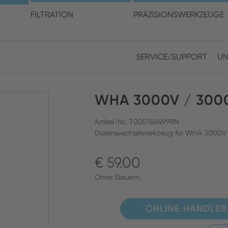
en Sie Ihren Standort und I
FILTRATION
PRÄZISIONSWERKZEUGE
SERVICE/SUPPORT
UN
Europe
Asia
WHA 3000V / 300
ENGLISH
CHIN
SUCHEN SCHLIESSEN
GERMAN
Midd
Artikel-Nr.: T0051504999N
Düsenwechselwerkzeug für WHA 3000
FRENCH
€ 59.00
ENGL
ITALIAN
Ohne Steuern.
ONLINE HÄNDLER