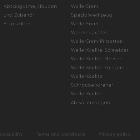
Absaugarme, Hauben
WellerErem
und Zubehör
Spezialwerkzeug
Ersatzfilter
WellerErem
Werkzeugsätze
WellerErem Pinzetten
WellerXcelite Schneider
WellerXcelite Messer
WellerXcelite Zangen
WellerXcelite
Schraubendreher
WellerXcelite
Abisolierzangen
ponsibility
Terms and conditions
Privacy policy