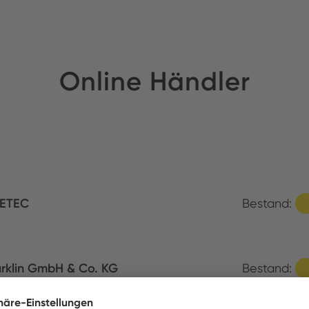
Online Händler
ETEC
Bestand:
rklin GmbH & Co. KG
Bestand: