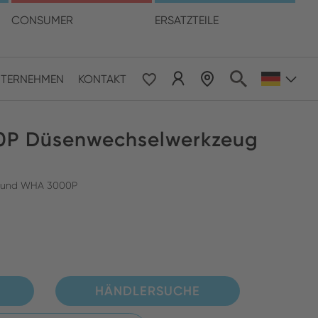
hre Sprache
CONSUMER
ERSATZTEILE
TERNEHMEN
KONTAKT
 & Pacific
0P Düsenwechselwerkzeug
ESE
le East & Africa
V und WHA 3000P
ISH
HÄNDLERSUCHE