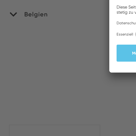
Belgien
M