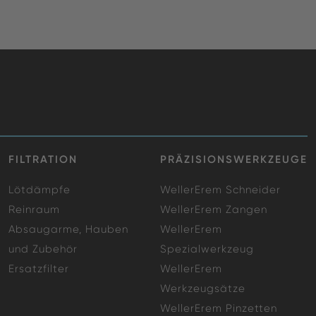
FILTRATION
PRÄZISIONSWERKZEUGE
Lötdämpfe
WellerErem Schneider
Reinraum
WellerErem Zangen
Absaugarme, Hauben
WellerErem
und Zubehör
Spezialwerkzeug
Ersatzfilter
WellerErem
Werkzeugsätze
WellerErem Pinzetten