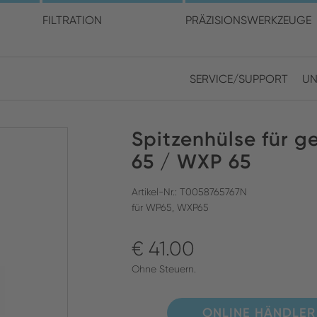
en Sie Ihren Standort und I
FILTRATION
PRÄZISIONSWERKZEUGE
SERVICE/SUPPORT
UN
Europe
Asia
Spitzenhülse für 
ENGLISH
CHIN
SUCHEN SCHLIESSEN
65 / WXP 65
GERMAN
Midd
Artikel-Nr.: T0058765767N
FRENCH
für WP65, WXP65
ENGL
ITALIAN
€ 41.00
Ohne Steuern.
ONLINE HÄNDLER