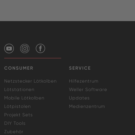
CONSUMER
SERVICE
Netzstecker Lötkolben
Hilfezentrum
Lötstationen
Weller Software
Mobile Lötkolben
Updates
Lötpistolen
Medienzentrum
Projekt Sets
DIY Tools
Zubehör