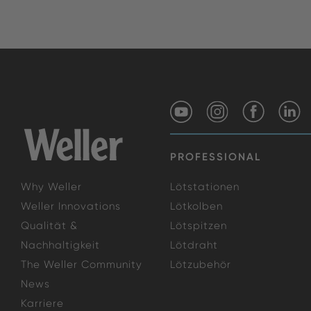
PROFESSIONAL
Why Weller
Lötstationen
Weller Innovations
Lötkolben
Qualität &
Lötspitzen
Nachhaltigkeit
Lötdraht
The Weller Community
Lötzubehör
News
Karriere