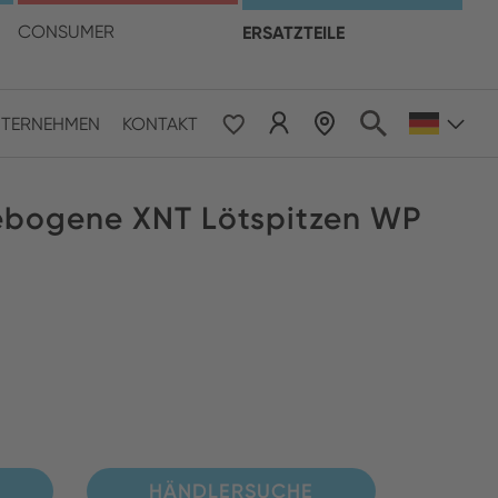
hre Sprache
CONSUMER
ERSATZTEILE
TERNEHMEN
KONTAKT
 & Pacific
gebogene XNT Lötspitzen WP
ESE
le East & Africa
ISH
HÄNDLERSUCHE