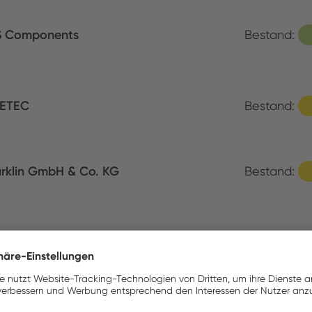
S Components
Bestand:
ETEC
Bestand:
rklin GmbH & Co. KG
Bestand:
MEX B.V.
Bestand: