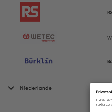
R
W
Bü
Niederlande
RO