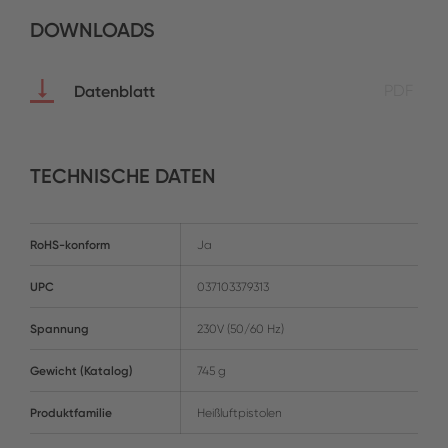
DOWNLOADS
Datenblatt
PDF
TECHNISCHE DATEN
RoHS-konform
Ja
UPC
037103379313
Spannung
230V (50/60 Hz)
Gewicht (Katalog)
745 g
Produktfamilie
Heißluftpistolen