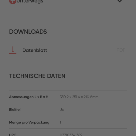
Unterwegs
DOWNLOADS
Datenblatt
PDF
TECHNISCHE DATEN
Abmessungen L x B x H
330.2 x 251.4 x 210.8mm
Bleifrei
Ja
Menge pro Verpackung
1
UPC
037103341389