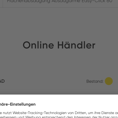
Flächenabsaugung Absaugarme Easy-Click 60
Online Händler
AD
Bestand:
n GmbH & Co. KG
Bestand: