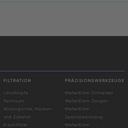
FILTRATION
PRÄZISIONSWERKZEUGE
Lötdämpfe
WellerErem Schneider
Reinraum
WellerErem Zangen
Absaugarme, Hauben
WellerErem
und Zubehör
Spezialwerkzeug
Ersatzfilter
WellerErem