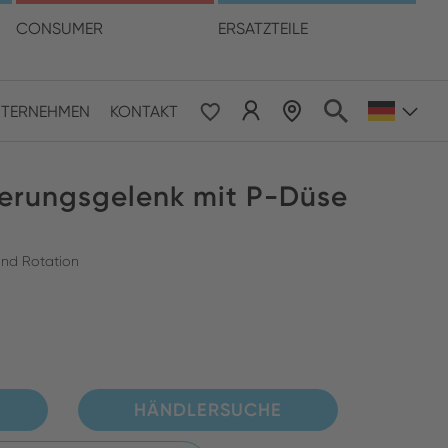
hre Sprache
CONSUMER
ERSATZTEILE
TERNEHMEN
KONTAKT
 & Pacific
erungsgelenk mit P-Düse
ESE
le East & Africa
und Rotation
ISH
HÄNDLERSUCHE