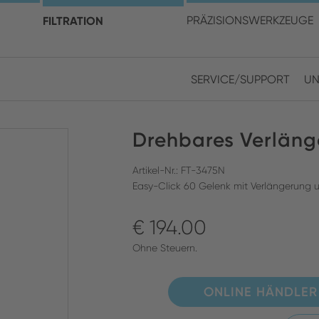
en Sie Ihren Standort und I
FILTRATION
PRÄZISIONSWERKZEUGE
SERVICE/SUPPORT
UN
Europe
Asia
Drehbares Verläng
ENGLISH
CHIN
SUCHEN SCHLIESSEN
GERMAN
Midd
Artikel-Nr.: FT-3475N
Easy-Click 60 Gelenk mit Verlängerung 
FRENCH
€ 194.00
ENGL
ITALIAN
Ohne Steuern.
ONLINE HÄNDLER