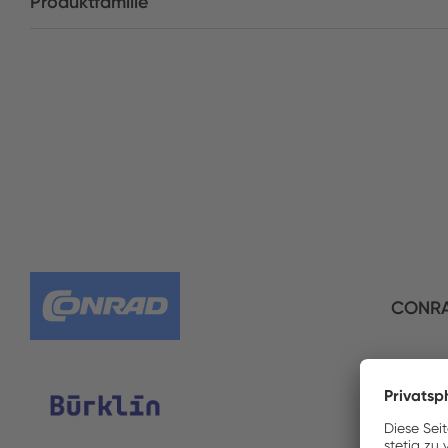
Produktfamilie
CONR
Bürkli