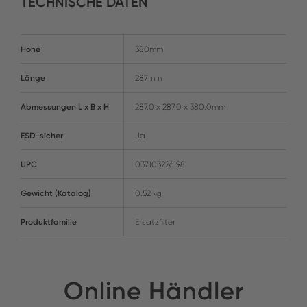
TECHNISCHE DATEN
Höhe
380mm
Länge
287mm
Abmessungen L x B x H
287.0 x 287.0 x 380.0mm
ESD-sicher
Ja
UPC
037103226198
Gewicht (Katalog)
0.52 kg
Produktfamilie
Ersatzfilter
Online Händler