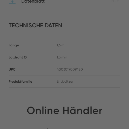
Datenblatt
PDF
TECHNISCHE DATEN
Länge
1,6 m
Lotdraht Ø
1,5 mm
UPC
4003019009480
Produktfamilie
Entlötlitzen
Online Händler