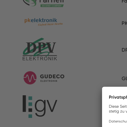
Fa
PK
DP
G
LG