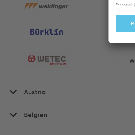
W
Bü
W
Austria
PA
Belgien
M