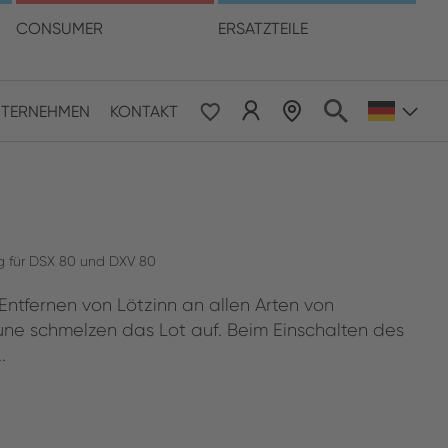
hre Sprache
CONSUMER
ERSATZTEILE
TERNEHMEN
KONTAKT
 & Pacific
ESE
le East & Africa
g für DSX 80 und DXV 80
ntfernen von Lötzinn an allen Arten von
ISH
 une schmelzen das Lot auf. Beim Einschalten des
.