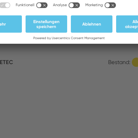
EIDINGER GmbH
Bestand:
rklin GmbH & Co. KG
Bestand:
ETEC
Bestand:
N Electronics Handelges. mbH
Bestand:
ATEDEX SA
Bestand: