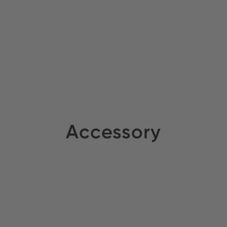
MEX B.V.
Bestand:
mpex Electronic AG
Bestand:
Accessory