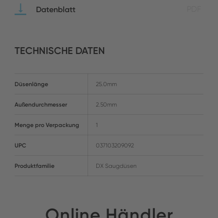
Datenblatt
PDF
TECHNISCHE DATEN
Düsenlänge
25.0mm
Außendurchmesser
2.50mm
Menge pro Verpackung
1
UPC
037103209092
Produktfamilie
DX Saugdüsen
Online Händler