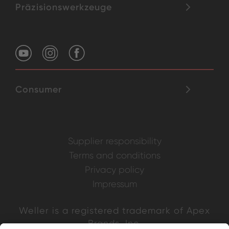
Präzisionswerkzeuge
Consumer
Supplier responsibility
Terms and conditions
Privacy policy
Impressum
Weller is a registered trademark of Apex
Brands, Inc.