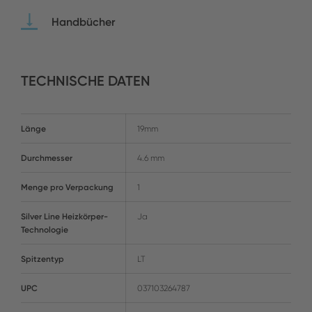
Handbücher
TECHNISCHE DATEN
Länge
19mm
Durchmesser
4.6 mm
Menge pro Verpackung
1
Silver Line Heizkörper-
Ja
Technologie
Spitzentyp
LT
UPC
037103264787