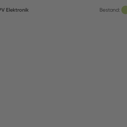
V Elektronik
Bestand:
N Electronics Handelges. mbH
Bestand:
MEX B.V.
Bestand:
mpex Electronic AG
Bestand: