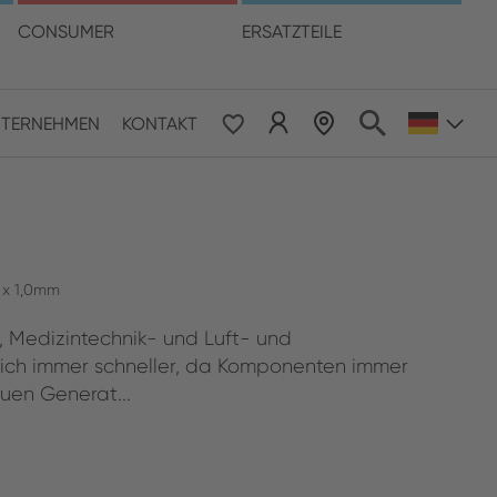
hre Sprache
CONSUMER
ERSATZTEILE
TERNEHMEN
KONTAKT
 & Pacific
ESE
le East & Africa
0 x 1,0mm
-, Medizintechnik- und Luft- und
ISH
ich immer schneller, da Komponenten immer
uen Generat...