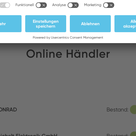
SMART RTWMS Entlötpinzetten
Online Händler
ONRAD
Bestand:
Bestand: