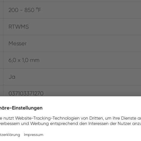
200 - 850 °F
RTWMS
Messer
6,0 x 1,0 mm
Ja
037103371270
12 VAC
WXMTS and WTMT