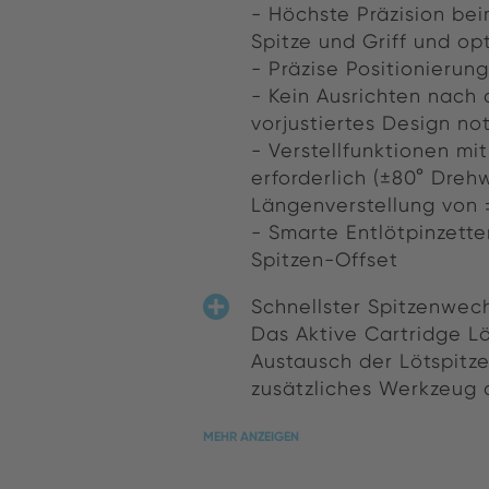
- Höchste Präzision be
Spitze und Griff und op
- Präzise Positionierung
- Kein Ausrichten nach
vorjustiertes Design n
- Verstellfunktionen mit
erforderlich (±80° Drehw
Längenverstellung von 
- Smarte Entlötpinzett
Spitzen-Offset
Schnellster Spitzenwec
Das Aktive Cartridge L
Austausch der Lötspitz
zusätzliches Werkzeug od
MEHR ANZEIGEN