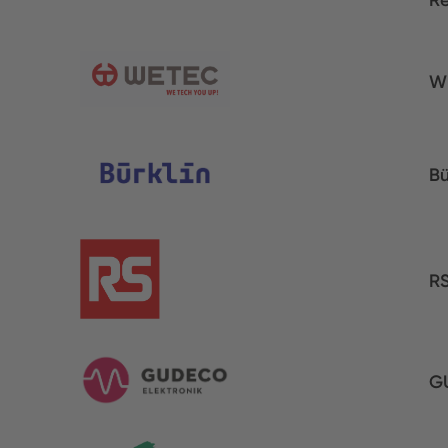
Re
W
Bü
R
G