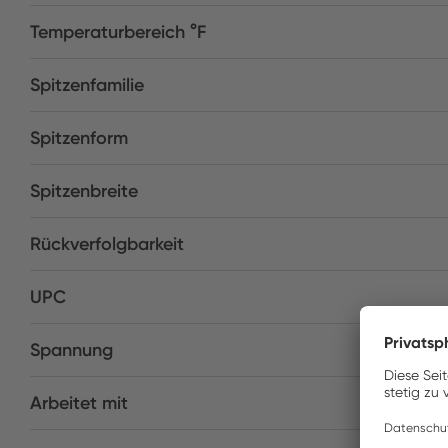
Temperaturbereich °F
Spitzenfamilie
Spitzenform
Spitzenbreite
Rückverfolgbarkeit
UPC
Spannung
Arbeitet mit