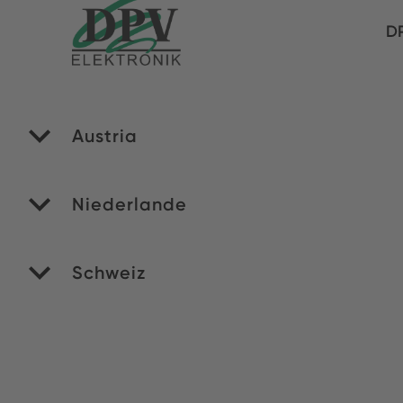
DP
Austria
PA
Niederlande
RO
Schweiz
Si