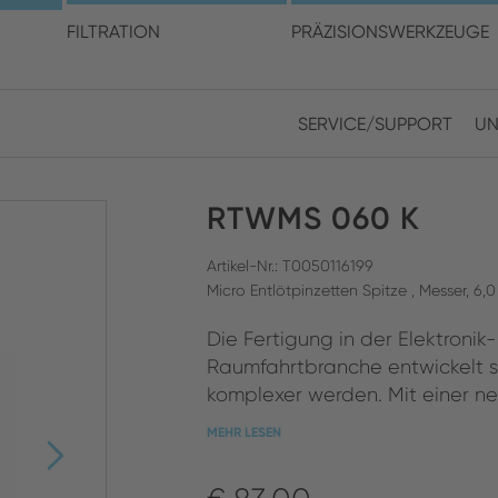
en Sie Ihren Standort und I
FILTRATION
PRÄZISIONSWERKZEUGE
SERVICE/SUPPORT
UN
Europe
Asia
RTWMS 060 K
ENGLISH
CHIN
SUCHEN SCHLIESSEN
GERMAN
Midd
Artikel-Nr.: T0050116199
Micro Entlötpinzetten Spitze , Messer, 6,
FRENCH
Die Fertigung in der Elektronik
ENGL
ITALIAN
Raumfahrtbranche entwickelt s
komplexer werden. Mit einer ne
MEHR LESEN