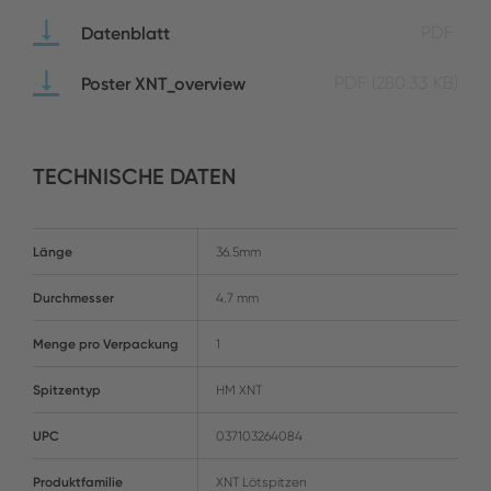
Datenblatt
PDF
Poster XNT_overview
PDF
(280.33 KB)
TECHNISCHE DATEN
Länge
36.5mm
Durchmesser
4.7 mm
Menge pro Verpackung
1
Spitzentyp
HM XNT
UPC
037103264084
Produktfamilie
XNT Lötspitzen