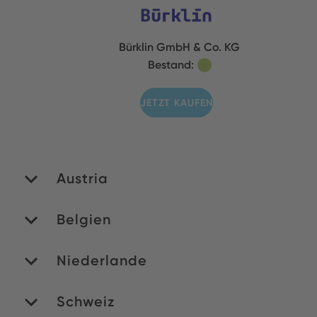
Bürklin GmbH & Co. KG
Bestand:
JETZT KAUFEN
Austria
Belgien
PAN Electronics
Handelges. mbH
Niederlande
Bestand:
MATEDEX SA
Bestand:
Schweiz
JETZT KAUFEN