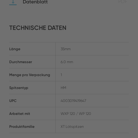
Datenblatt
PDF
TECHNISCHE DATEN
Länge
35mm
Durchmesser
6.0 mm
Menge pro Verpackung
1
Spitzentyp
HM
UPC
4003019419647
Arbeitet mit
WXP 120 / WP 120
Produktfamilie
XT Lötspitzen