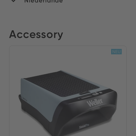
Niederlande
ROMEX B.V.
Accessory
Bestand:
NEU
JETZT KAUFEN