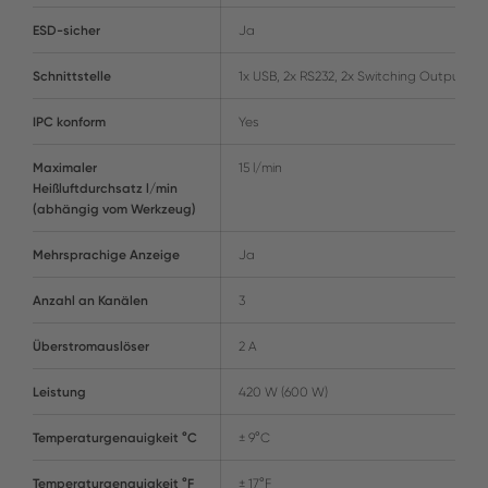
ESD-sicher
Ja
Schnittstelle
1x USB, 2x RS232, 2x Switching Output
IPC konform
Yes
Maximaler
15 l/min
Heißluftdurchsatz l/min
(abhängig vom Werkzeug)
Mehrsprachige Anzeige
Ja
Anzahl an Kanälen
3
Überstromauslöser
2 A
Leistung
420 W (600 W)
Temperaturgenauigkeit °C
± 9°C
Temperaturgenauigkeit °F
± 17°F