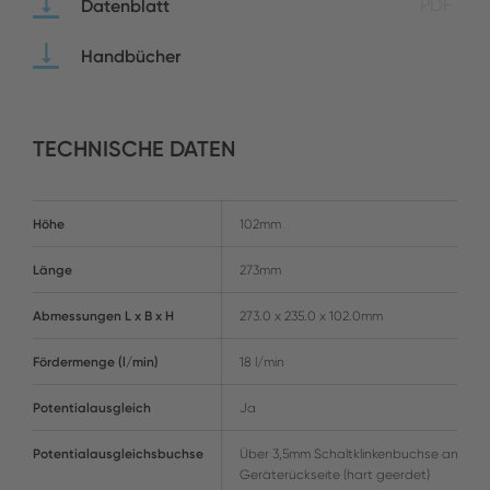
Datenblatt
PDF
Handbücher
TECHNISCHE DATEN
Höhe
102mm
Länge
273mm
Abmessungen L x B x H
273.0 x 235.0 x 102.0mm
Fördermenge (l/min)
18 l/min
Potentialausgleich
Ja
Potentialausgleichsbuchse
Über 3,5mm Schaltklinkenbuchse an der
Geräterückseite (hart geerdet)