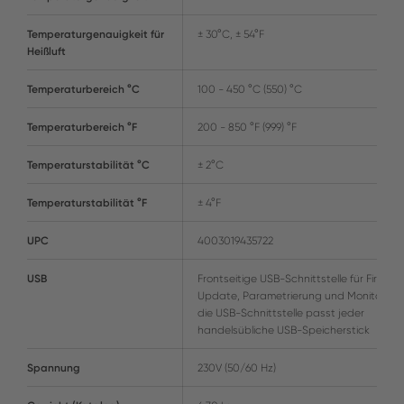
Temperaturgenauigkeit für
± 30°C, ± 54°F
Heißluft
Temperaturbereich °C
100 - 450 °C (550) °C
Temperaturbereich °F
200 - 850 °F (999) °F
Temperaturstabilität °C
± 2°C
Temperaturstabilität °F
± 4°F
UPC
4003019435722
USB
Frontseitige USB-Schnittstelle für Firmwa
Update, Parametrierung und Monitoring; 
die USB-Schnittstelle passt jeder
handelsübliche USB-Speicherstick
Spannung
230V (50/60 Hz)