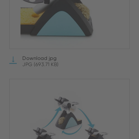
Download jpg
JPG (693.71 KB)