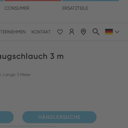
hre Sprache
CONSUMER
ERSATZTEILE
TERNEHMEN
KONTAKT
 & Pacific
augschlauch 3 m
ESE
le East & Africa
, Länge: 3 Meter
ISH
HÄNDLERSUCHE