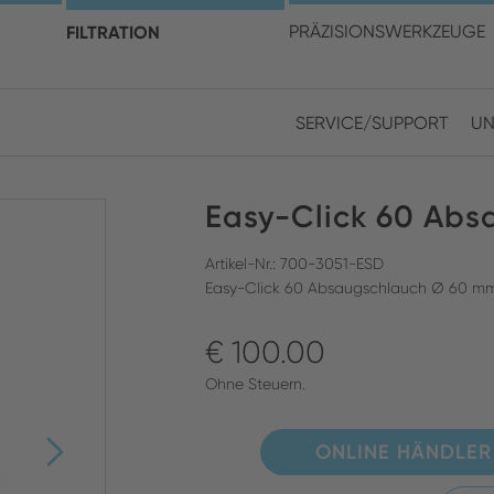
en Sie Ihren Standort und I
FILTRATION
PRÄZISIONSWERKZEUGE
SERVICE/SUPPORT
UN
Europe
Asia
Easy-Click 60 Abs
ENGLISH
CHIN
SUCHEN SCHLIESSEN
GERMAN
Midd
Artikel-Nr.: 700-3051-ESD
Easy-Click 60 Absaugschlauch Ø 60 mm
FRENCH
€ 100.00
ENGL
ITALIAN
Ohne Steuern.
ONLINE HÄNDLER