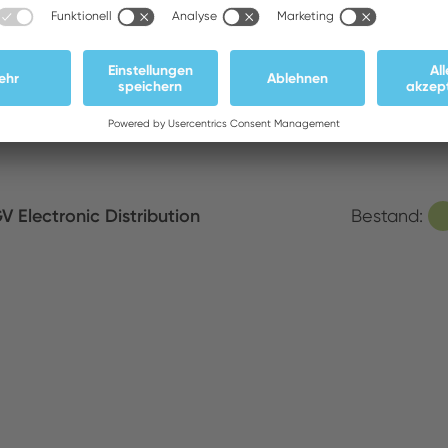
V Elektronik
Bestand:
V Electronic Distribution
Bestand:
mpex Electronic AG
Bestand: