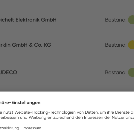
ichelt Elektronik GmbH
Bestand:
rklin GmbH & Co. KG
Bestand:
UDECO
Bestand:
ETEC
Bestand:
S Components
Bestand: