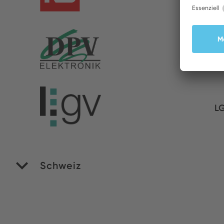
DP
LG
Schweiz
Si