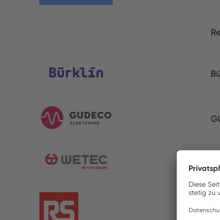
Re
Bü
G
W
R