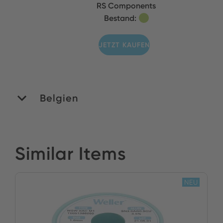
RS Components
Bestand:
JETZT KAUFEN
Belgien
MATEDEX SA
Similar Items
Bestand:
JETZT KAUFEN
NEU