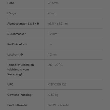
Höhe
63.5mm
Länge
63mm
Abmessungen L x B x H
63.0 x 65.0mm
Durchmesser
1.2 mm
RoHS-konform
Ja
Lotdraht Ø
1.2mm
Temperaturbereich
217 - 221°C
(abhängig vom
Werkzeug)
UPC
037103351920
Gewicht (Katalog)
0.50 kg
Produktfamilie
WSW Lotdraht