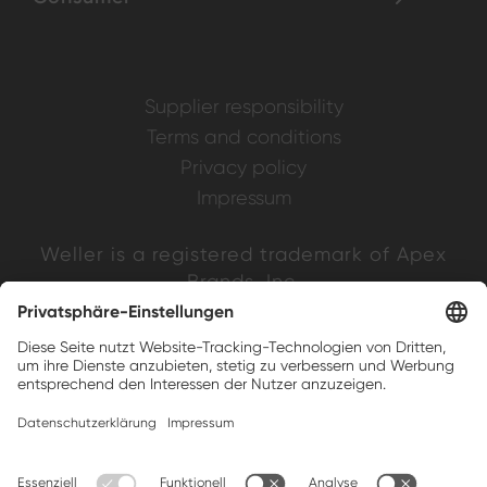
Supplier responsibility
Terms and conditions
Privacy policy
Impressum
Weller is a registered trademark of Apex
Brands, Inc.
Companion brands: