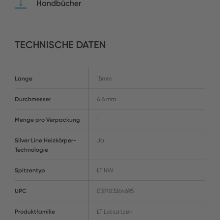
Handbücher
TECHNISCHE DATEN
Länge
15mm
Durchmesser
4.6 mm
Menge pro Verpackung
1
Silver Line Heizkörper-
Ja
Technologie
Spitzentyp
LT NW
UPC
037103264695
Produktfamilie
LT Lötspitzen