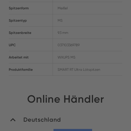
Spitzenform
Meißel
Spitzentyp
MS
Spitzenbreite
9.3 mm
UPC
037103369789
Arbeitet mit
WXUPS MS
Produktfamilie
SMART RT Ultra Lötspitzen
Online Händler
Deutschland