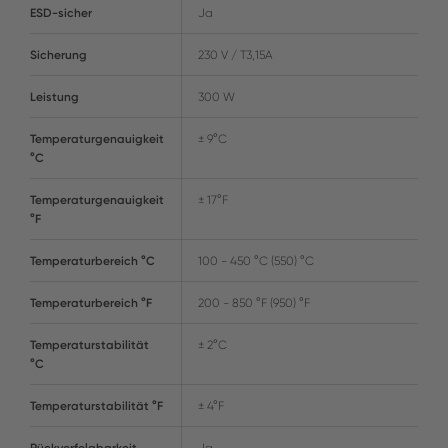
ESD-sicher
Ja
Sicherung
230 V / T3,15A
Leistung
300 W
Temperaturgenauigkeit
± 9°C
°C
Temperaturgenauigkeit
± 17°F
°F
Temperaturbereich °C
100 - 450 °C (550) °C
Temperaturbereich °F
200 - 850 °F (950) °F
Temperaturstabilität
± 2°C
°C
Temperaturstabilität °F
± 4°F
Rückverfolgbarkeit
Ja