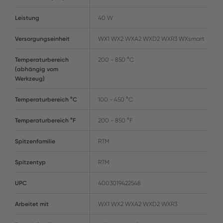
Leistung
40 W
Versorgungseinheit
WX1 WX2 WXA2 WXD2 WXR3 WXsmart
Temperaturbereich
200 - 850 °C
(abhängig vom
Werkzeug)
Temperaturbereich °C
100 - 450 °C
Temperaturbereich °F
200 - 850 °F
Spitzenfamilie
RTM
Spitzentyp
RTM
UPC
4003019422548
Arbeitet mit
WX1 WX2 WXA2 WXD2 WXR3