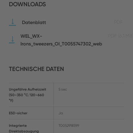
DOWNLOADS
Datenblatt
PDF
WEL_WX-
PDF
(6.1 MB
Irons_tweezers_OI_T0055747302_web
TECHNISCHE DATEN
Ungefähre Aufheizzeit
5 sec
(50–350 °C/120–660
°F)
ESD-sicher
Ja
Integrierte
T0052918599
Direktabsaugung