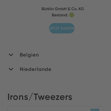
Bürklin GmbH & Co. KG
Bestand:
JETZT KAUFEN
Belgien
Niederlande
MATEDEX SA
Bestand:
ROMEX B.V.
Irons/Tweezers
JETZT KAUFEN
Bestand:
NEU