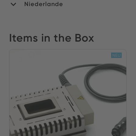
Niederlande
ROMEX B.V.
Items in the Box
Bestand:
NEU
JETZT KAUFEN