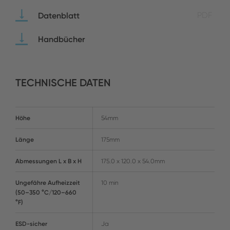
Datenblatt
PDF
Handbücher
TECHNISCHE DATEN
Höhe
54mm
Länge
175mm
Abmessungen L x B x H
175.0 x 120.0 x 54.0mm
Ungefähre Aufheizzeit
10 min
(50–350 °C/120–660
°F)
ESD-sicher
Ja