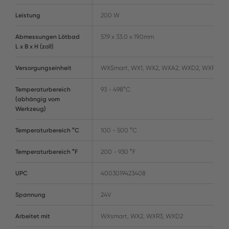
Leistung
200 W
Abmessungen Lötbad
57.9 x 33.0 x 19.0mm
L x B x H (zoll)
Versorgungseinheit
WXSmart, WX1, WX2, WXA2, WXD2, WXR3
Temperaturbereich
93 - 498°C
(abhängig vom
Werkzeug)
Temperaturbereich °C
100 - 500 °C
Temperaturbereich °F
200 - 930 °F
UPC
4003019423408
Spannung
24V
Arbeitet mit
WXsmart, WX2, WXR3, WXD2