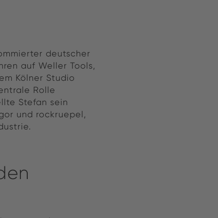
nommierter deutscher
ren auf Weller Tools,
nem Kölner Studio
entrale Rolle
llte Stefan sein
gor und rockruepel,
ustrie.
nden