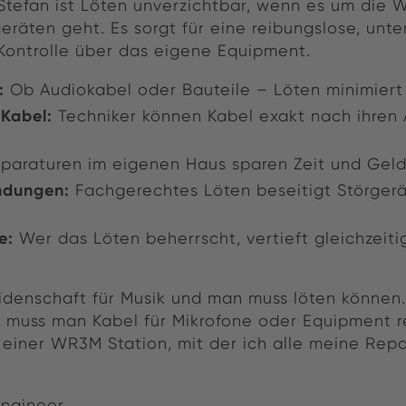
 Stefan ist Löten unverzichtbar, wenn es um die 
räten geht. Es sorgt für eine reibungslose, unt
 Kontrolle über das eigene Equipment.
:
Ob Audiokabel oder Bauteile – Löten minimiert A
Kabel:
Techniker können Kabel exakt nach ihren
paraturen im eigenen Haus sparen Zeit und Geld
ndungen:
Fachgerechtes Löten beseitigt Störger
e:
Wer das Löten beherrscht, vertieft gleichzeiti
idenschaft für Musik und man muss löten können
, muss man Kabel für Mikrofone oder Equipment r
 einer WR3M Station, mit der ich alle meine Rep
Engineer