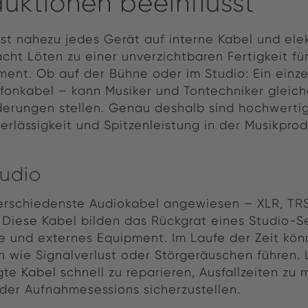
uktionen beeinflusst
 ist nahezu jedes Gerät auf interne Kabel und ele
ht Löten zu einer unverzichtbaren Fertigkeit fü
ent. Ob auf der Bühne oder im Studio: Ein einz
rofonkabel – kann Musiker und Tontechniker gleic
derungen stellen. Genau deshalb sind hochwertig
rlässigkeit und Spitzenleistung in der Musikprod
tudio
verschiedenste Audiokabel angewiesen – XLR, TR
 Diese Kabel bilden das Rückgrat eines Studio-
te und externes Equipment. Im Laufe der Zeit kön
n wie Signalverlust oder Störgeräuschen führen. 
te Kabel schnell zu reparieren, Ausfallzeiten zu
der Aufnahmesessions sicherzustellen.