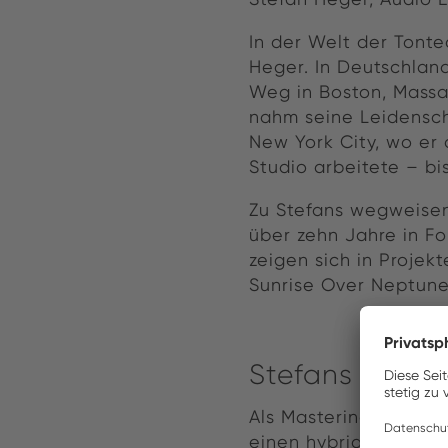
In der Welt der Tont
Heger. In Deutschlan
Weg in Boston, Massa
nahm seine Leidenscha
New York City, wo er
Studio arbeitete – bi
Zu Stefans wegweisen
über zehn Jahre in F
zeigen sich in Projek
Sunrise Over Neptune
Stefans Brilla
Als Mastering-Engine
einen hybriden Workfl