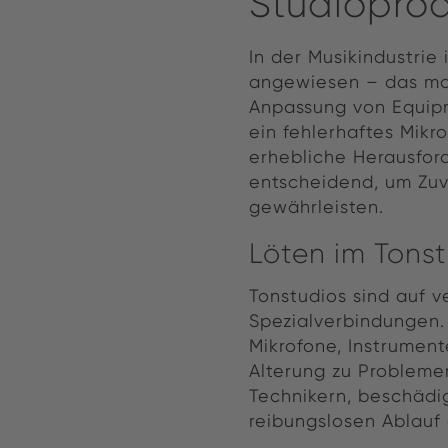
Studioprod
In der Musikindustrie
angewiesen – das mac
Anpassung von Equipm
ein fehlerhaftes Mik
erhebliche Herausfor
entscheidend, um Zuve
gewährleisten.
Löten im Tons
Tonstudios sind auf 
Spezialverbindungen.
Mikrofone, Instrumen
Alterung zu Probleme
Technikern, beschädig
reibungslosen Ablauf 