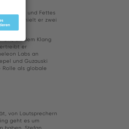
haltet
 Image LTD und Fettes
icana" erhielt er zwei
er Ort, an dem Klang
rtreibt er
meleon Labs an
uepel und Guzauski
 Rolle als globale
rät, von Lautsprechern
ring geht es um
n haben. Stefan