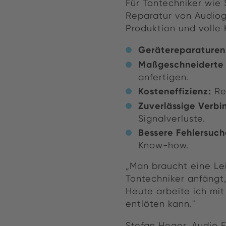
Für Tontechniker wie
Reparatur von Audioge
Produktion und volle
Gerätereparaturen
Maßgeschneiderte 
anfertigen.
Kosteneffizienz:
Re
Zuverlässige Verbi
Signalverluste.
Bessere Fehlersuch
Know-how.
„Man braucht eine Le
Tontechniker anfängt
Heute arbeite ich mit
entlöten kann."
Stefan Heger, Audio 