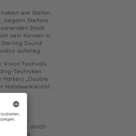
t haben wie Stefan
t, begann Stefans
lsierenden Stadt
ich sein Können in
 Sterling Sound
udios aufstieg.
Vision Festivals
rding-Techniken
m Parkers „Double
er Handwerkskunst.
twickelt – durch
reint. Sein