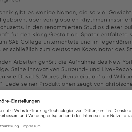
echnik gibt es wenige Namen, die so viel Gewich
d geboren, aber von globalen Rhythmen inspirier
chusetts. In den renommierten Studios dieser pu
ft für den Klang Gestalt an. Später entfaltete s
 am SAE College unterrichtete und im legendären
s er schließlich zum deutschen Koordinator des St
den Arbeiten gehört die Aufnahme des New York 
olge. Seine innovativen Surround- und Live-Reco
ten wie David S. Wares „Renunciation" und Willia
". Jede seiner Produktionen zeugt von akribisch
nz endet nicht am Mischpult
er hat Stefan einen unverwechselbaren Sound en
ow, der analoge Wärme mit digitaler Präzision ve