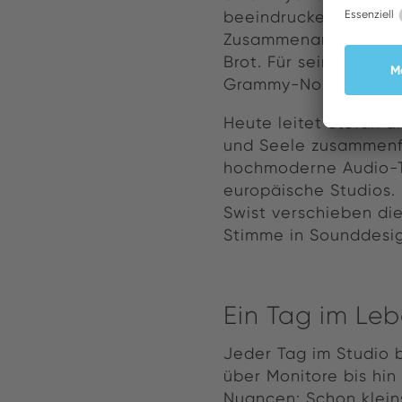
beeindruckendes Port
Zusammenarbeiten mit
Brot. Für seine Beitr
Grammy-Nominierung
Heute leitet Stefan d
und Seele zusammenfi
hochmoderne Audio-T
europäische Studios. 
Swist verschieben die
Stimme in Sounddesig
Ein Tag im Le
Jeder Tag im Studio b
über Monitore bis hin
Nuancen: Schon klein