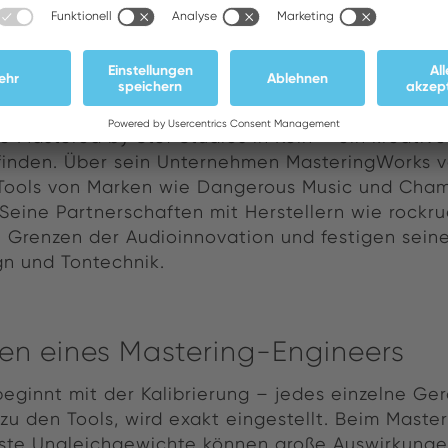
folio umfasst Genres und Generationen und bein
 Künstlern wie D'Angelo, Martin Solveig, Public
äge zu „Bhakti Without Borders" und „Mantra Amer
en.
ie Mastered by Stef Studios in Köln – ein kreativ
nden. Über sein Unternehmen MasteringWorks ve
ools von Marken wie Dangerous Music und Cha
Seine Partnerschaften mit Herstellern wie rockr
 Grenzen der Audioinnovation und festigen seine
n und Tontechnik.
ben eines Mastering-Engineers
eginnt mit der Kalibrierung – jedes einzelne Ge
 zu den Tools, wird exakt eingestellt. Beim Maste
ste Ungleichgewichte können große Auswirkunge