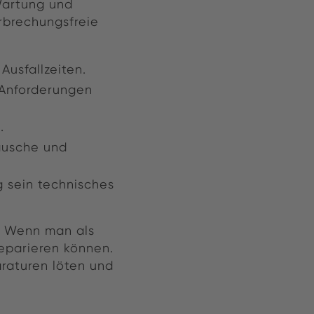
Wartung und
erbrechungsfreie
usfallzeiten.
 Anforderungen
.
äusche und
g sein technisches
. Wenn man als
eparieren können.
araturen löten und