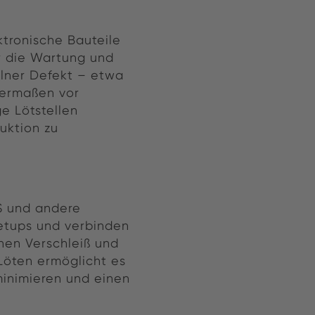
ktronische Bauteile
r die Wartung und
elner Defekt – etwa
hermaßen vor
e Lötstellen
uktion zu
S und andere
Setups und verbinden
nen Verschleiß und
Löten ermöglicht es
 minimieren und einen