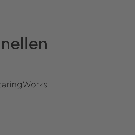
onellen
teringWorks