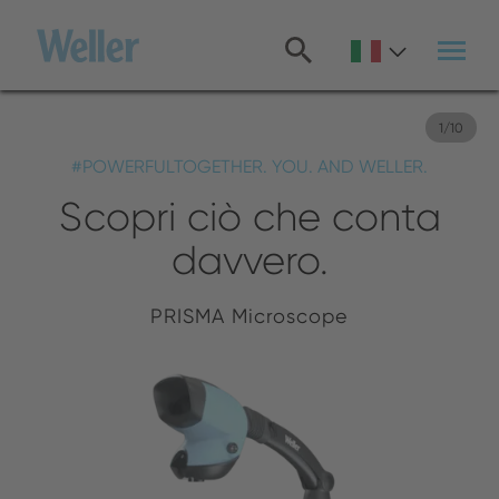
Salta
al
contenuto
principale
1
/
10
#POWERFULTOGETHER. YOU. AND WELLER.
Scopri ciò che conta
davvero.
PRISMA Microscope