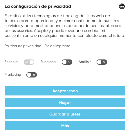
Weller is a registered trademark of Apex
Brands, Inc.
Companion brands: