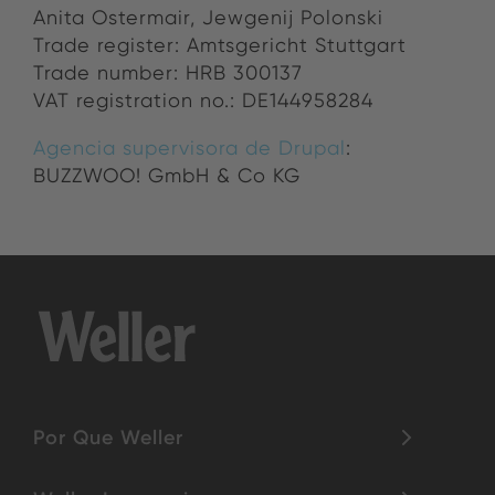
Anita Os­ter­mair,
Jewgenij Polonski
Trade reg­is­ter: Amts­gericht Stuttgart
Trade num­ber: HRB 300137
VAT registration no.: DE144958284
Agencia supervisora ​​de Drupal
:
BUZZWOO! GmbH & Co KG
Por Que Weller