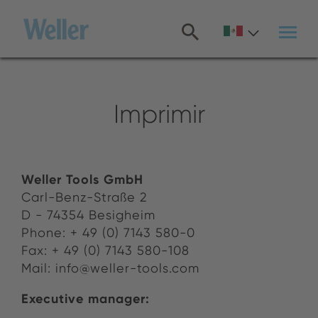
Pasar
al
contenido
principal
Imprimir
Weller Tools GmbH
Carl-Benz-Straße 2
D - 74354 Be­sigheim
Phone: + 49 (0) 7143 580-0
Fax: + 49 (0) 7143 580-108
Mail: info@​weller-​tools.​com
Ex­ec­u­tive man­ager: