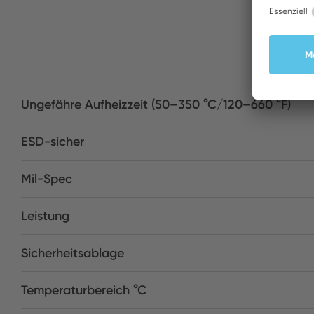
Ungefähre Aufheizzeit (50–350 °C/120–660 °F)
ESD-sicher
Mil-Spec
Leistung
Sicherheitsablage
Temperaturbereich °C