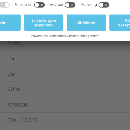
Technische Daten
3 sec
Ja
Ja
40 W
WSR208
100 - 450 °C