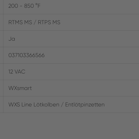
200 - 850 °F
RTMS MS / RTPS MS
Ja
037103366566
12 VAC
WXsmart
WXS Line Lötkolben / Entlötpinzetten