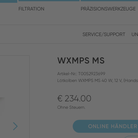
en Sie Ihren Standort und I
FILTRATION
PRÄZISIONSWERKZEUGE
SERVICE/SUPPORT
UN
Europe
Asia
WXMPS MS
ENGLISH
CHIN
SUCHEN SCHLIESSEN
GERMAN
Midd
Artikel-Nr.: T0052923699
Lötkolben WXMPS MS 40 W, 12 V, (Handstü
FRENCH
€ 234.00
ENGL
ITALIAN
Ohne Steuern.
ONLINE HÄNDLER