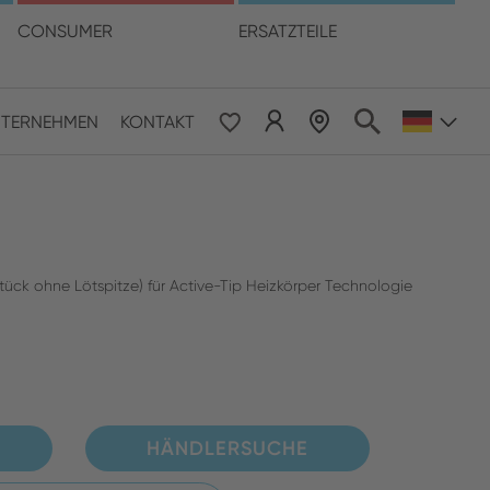
hre Sprache
CONSUMER
ERSATZTEILE
TERNEHMEN
KONTAKT
 & Pacific
ESE
le East & Africa
ck ohne Lötspitze) für Active-Tip Heizkörper Technologie
ISH
HÄNDLERSUCHE