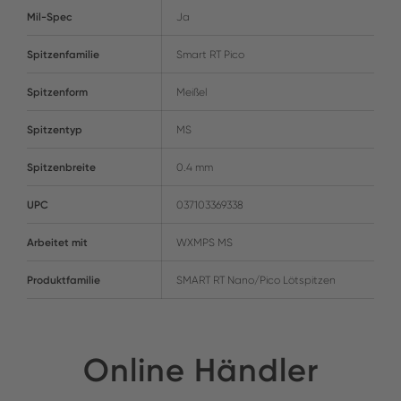
Mil-Spec
Ja
Spitzenfamilie
Smart RT Pico
Spitzenform
Meißel
Spitzentyp
MS
Spitzenbreite
0.4 mm
UPC
037103369338
Arbeitet mit
WXMPS MS
Produktfamilie
SMART RT Nano/Pico Lötspitzen
Online Händler