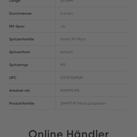
Länge
25.4mm
Durchmesser
0.4 mm
Mil-Spec
Ja
Spitzenfamilie
Smart RT Micro
Spitzenform
konisch
Spitzentyp
MS
UPC
037103369529
Arbeitet mit
WXMPS MS
Produktfamilie
SMART RT Micro Lötspitzen
Online Händler