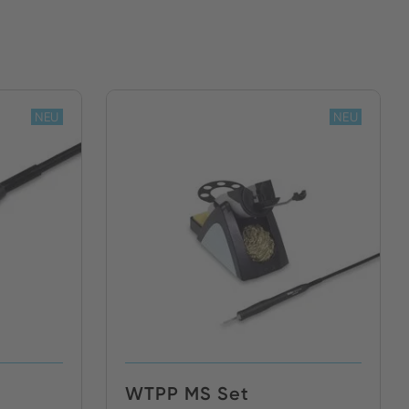
NEU
NEU
WTPP MS Set