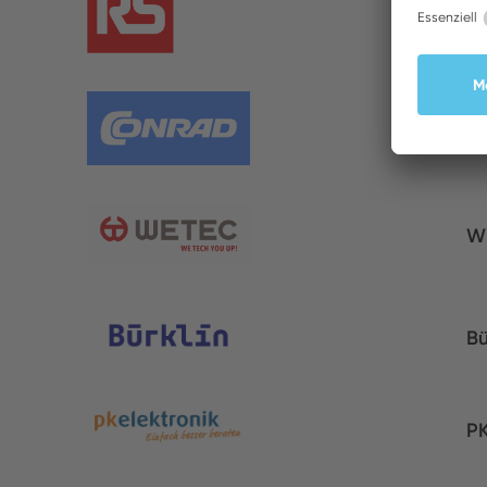
R
C
W
Bü
PK