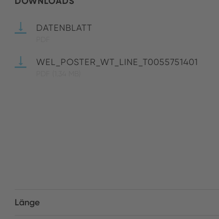
DOWNLOADS
DATENBLATT
PDF
WEL_POSTER_WT_LINE_T0055751401
PDF
(1.34 MB)
Länge