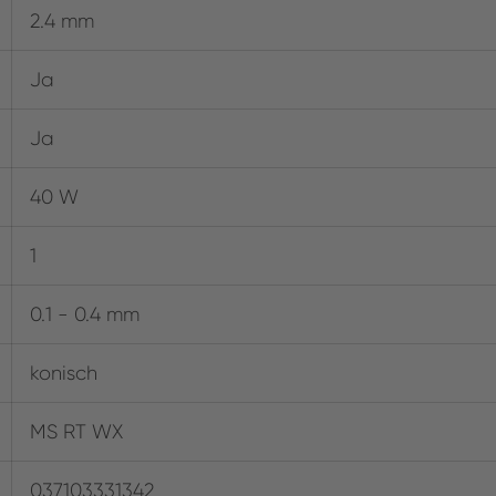
2.4 mm
Ja
Ja
40 W
1
0.1 - 0.4 mm
konisch
MS RT WX
037103331342