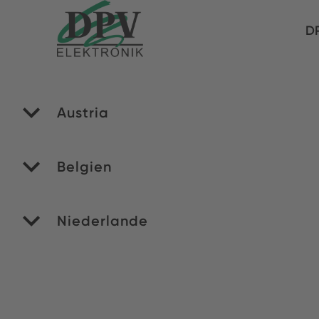
DP
Austria
PA
Belgien
M
Niederlande
RO