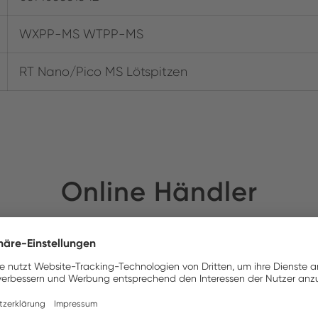
WXPP-MS WTPP-MS
RT Nano/Pico MS Lötspitzen
Online Händler