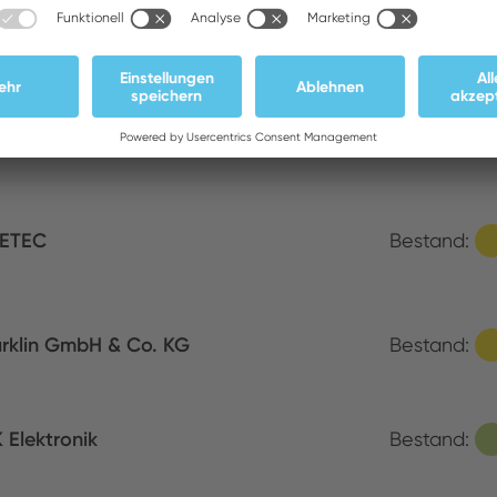
S Components
Bestand:
ONRAD
Bestand:
ETEC
Bestand:
rklin GmbH & Co. KG
Bestand:
 Elektronik
Bestand: