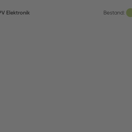
V Elektronik
Bestand:
N Electronics Handelges. mbH
Bestand:
ATEDEX SA
Bestand:
MEX B.V.
Bestand: