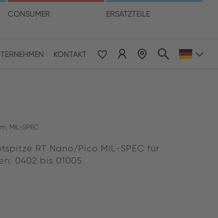
hre Sprache
CONSUMER
ERSATZTEILE
TERNEHMEN
KONTAKT
 & Pacific
ESE
le East & Africa
mm, MIL-SPEC
ötspitze RT Nano/Pico MIL-SPEC für
ISH
en: 0402 bis 01005