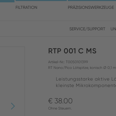
en Sie Ihren Standort und I
FILTRATION
PRÄZISIONSWERKZEUGE
SERVICE/SUPPORT
UN
Europe
Asia
RTP 001 C MS
ENGLISH
CHIN
SUCHEN SCHLIESSEN
GERMAN
Midd
Artikel-Nr.: T0050101399
RT Nano/Pico Lötspitze, konisch Ø 0,1 
FRENCH
Leistungsstarke aktive L
ENGL
ITALIAN
kleinste Mikrokomponent
€ 38.00
Ohne Steuern.