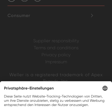
Consumer
Supplier responsibility
Terms and conditions
Privacy policy
Impressum
Weller is a registered trademark of Apex
Brands, Inc.
Companion brands: