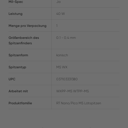
Mil-Spec
Ja
Leistung
40 W
Menge pro Verpackung
1
Größenbereich des
0.1 - 0.4 mm
Spitzenfinders
Spitzenform
konisch
Spitzentyp
MS WX
UPC
037103331380
Arbeitet mit
WXPP-MS WTPP-MS
Produktfamilie
RT Nano/Pico MS Lötspitzen