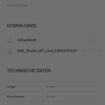
MEHR ANZEIGEN
DOWNLOADS
Datenblatt
PDF
WEL_Poster_WT_Line_T0055751401
PDF
(1.34 MB)
TECHNISCHE DATEN
Länge
16.3mm
Durchmesser
2.4 mm