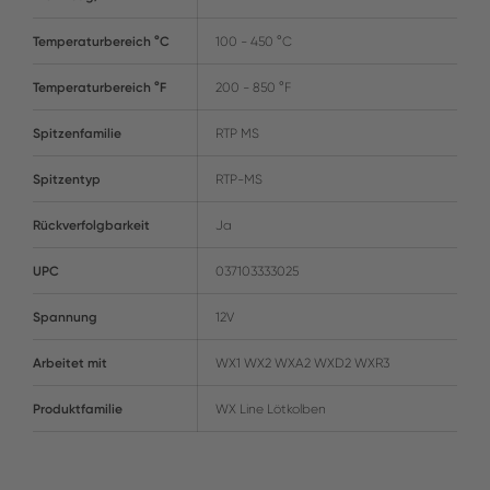
Temperaturbereich °C
100 - 450 °C
Temperaturbereich °F
200 - 850 °F
Spitzenfamilie
RTP MS
Spitzentyp
RTP-MS
Rückverfolgbarkeit
Ja
UPC
037103333025
Spannung
12V
Arbeitet mit
WX1 WX2 WXA2 WXD2 WXR3
Produktfamilie
WX Line Lötkolben