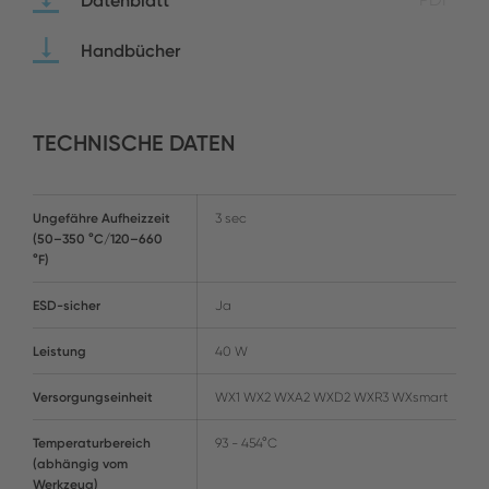
Datenblatt
Handbücher
TECHNISCHE DATEN
Ungefähre Aufheizzeit
3 sec
(50–350 °C/120–660
°F)
ESD-sicher
Ja
Leistung
40 W
Versorgungseinheit
WX1 WX2 WXA2 WXD2 WXR3 WXsmart
Temperaturbereich
93 - 454°C
(abhängig vom
Werkzeug)