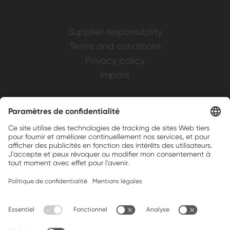
Supplier responsibility
Terms and conditions
Privacy policy
Imprint
Weller is a registered trademark of Apex
Brands, Inc.
Companion brands: