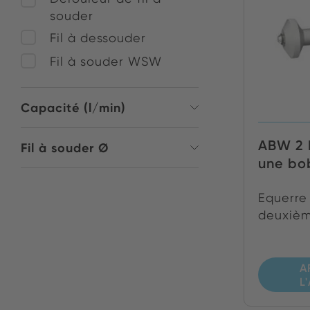
souder
Fil à dessouder
Fil à souder WSW
Capacité (l/min)
ABW 2 
Fil à souder Ø
une bob
Equerre
deuxième
A
L