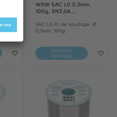
er 30m
WSW SAC L0 0,3mm,
100g, SN3,0A...
Bobine
SAC L0 Fil de soudage, Ø
0,3mm, 100g
AFFICHER
L'ARTICLE