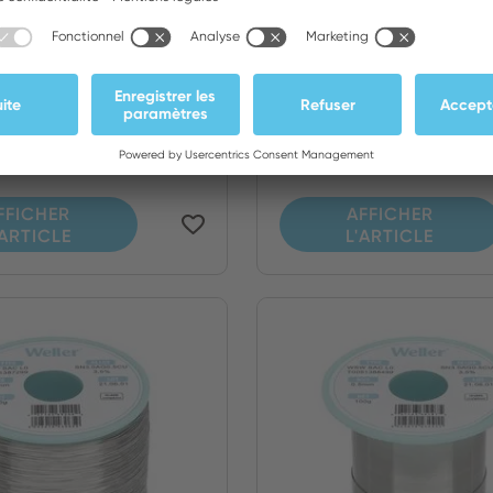
s à dessouder 20m
Tresses à dessoud
à dessouder Bobine
Tresse à dessouder 
argeur 2 mm
30 m, largeur 1,5 mm
FFICHER
AFFICHER
'ARTICLE
L'ARTICLE