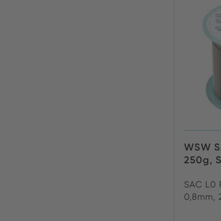
WSW SA
250g, S
SAC L0 
0,8mm, 