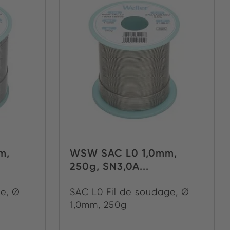
m,
WSW SAC L0 1,0mm,
250g, SN3,0A...
ge, Ø
SAC L0 Fil de soudage, Ø
1,0mm, 250g