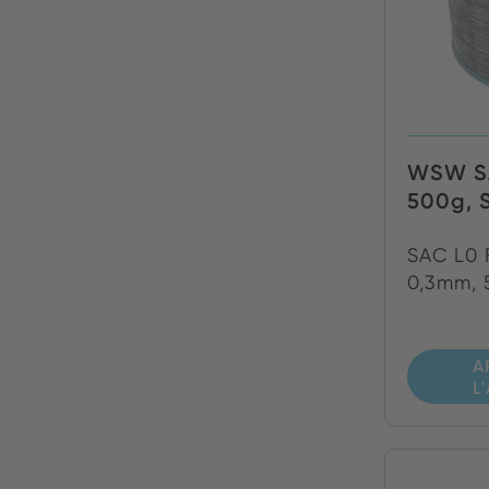
WSW SA
500g, S
SAC L0 
0,3mm, 
A
L