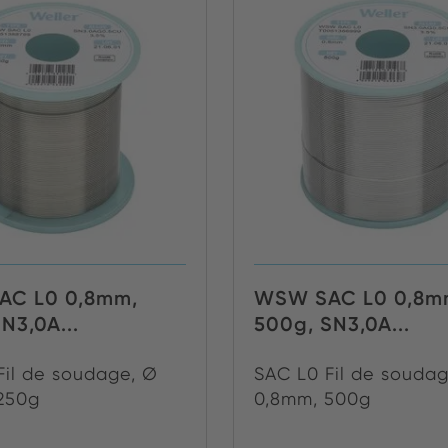
C L0 0,8mm,
WSW SAC L0 0,8m
N3,0A...
500g, SN3,0A...
Fil de soudage, Ø
SAC L0 Fil de souda
250g
0,8mm, 500g