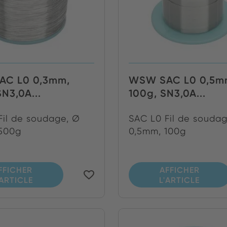
C L0 0,3mm,
WSW SAC L0 0,5m
N3,0A...
100g, SN3,0A...
Fil de soudage, Ø
SAC L0 Fil de souda
500g
0,5mm, 100g
FFICHER
AFFICHER
'ARTICLE
L'ARTICLE