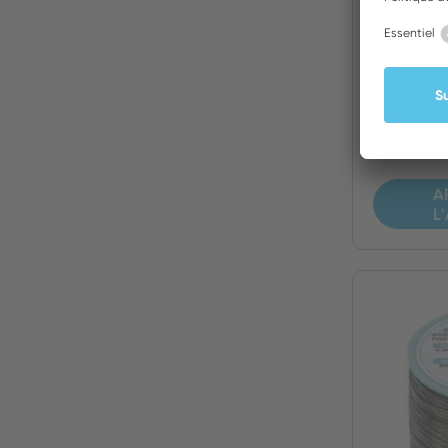
Tresse
Tresse 
30 m, l
A
L