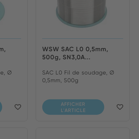
m,
WSW SAC L0 0,5mm,
500g, SN3,0A...
ge, Ø
SAC L0 Fil de soudage, Ø
0,5mm, 500g
AFFICHER
L'ARTICLE