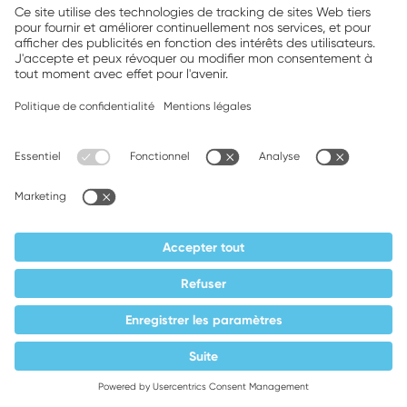
3 octets de l'adresse IP du système du
visiteur du site Web (adresse IP
anonymisée),
site Web consulté,
site Web à partir duquel l'utilisateur a
accédé à la page appelée sur notre
site Web (le référent),
sous-pages accessibles depuis le site
Web,
temps passé sur le site Web,
fréquence d'accès au site Web.
Google déclare qu'il n'associera en aucun
cas votre adresse IP à toute autre
donnée détenue par Google.
Base juridique et révocation