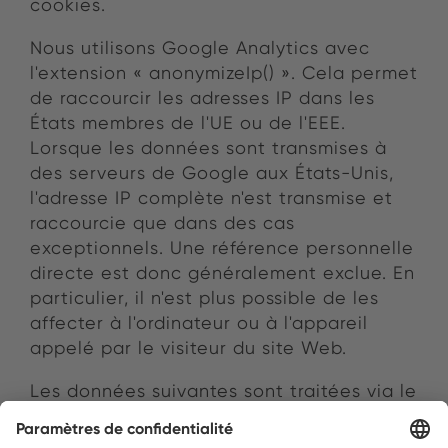
cookies.
Nous utilisons Google Analytics avec
l'extension « anonymizeIp() ». Cela permet
de raccourcir les adresses IP dans les
États membres de l'UE ou de l'EEE.
Lorsque les données sont transmises à
des serveurs de Google aux États-Unis,
l'adresse IP complète n'est transmise et
raccourcie que dans des cas
exceptionnels. Une référence personnelle
directe est donc généralement exclue. En
particulier, il n'est plus possible de les
affecter à l'ordinateur ou à l'appareil
appelé par le visiteur du site Web.
Les données suivantes sont traitées via le
service Google Analytics :