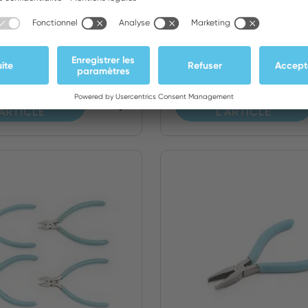
oupante diagonale
Pince coupante diag
vale et bord...
à tête ovale et bord..
FFICHER
AFFICHER
'ARTICLE
L'ARTICLE