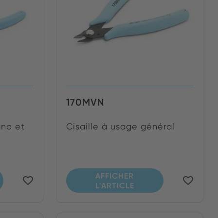
170MVN
iano et
Cisaille à usage général
AFFICHER
L'ARTICLE