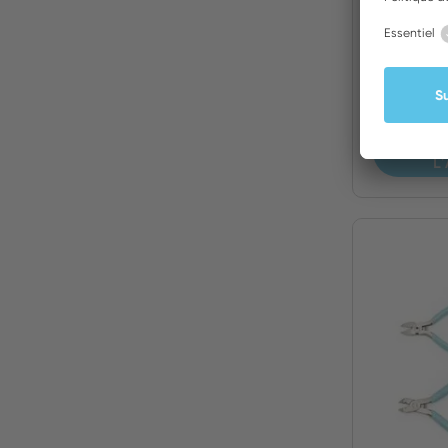
Pince c
à tête o
A
L