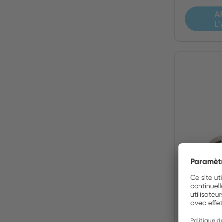
A
L
55CGN