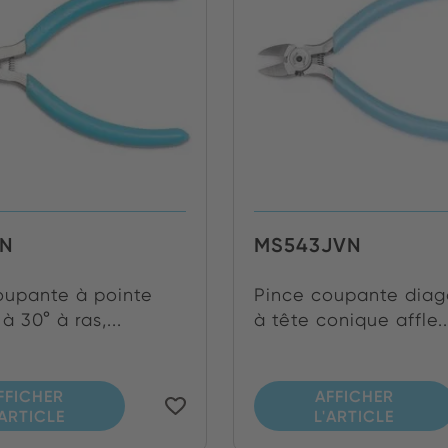
JN
MS543JVN
oupante à pointe
Pince coupante diag
à 30° à ras,...
à tête conique affle..
FFICHER
AFFICHER
'ARTICLE
L'ARTICLE