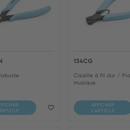
N
134CG
 robuste
Cisaille à fil dur / P
musique
FFICHER
AFFICHER
'ARTICLE
L'ARTICLE