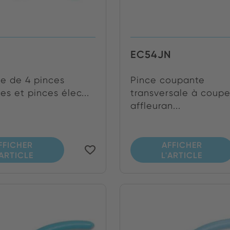
EC54JN
e de 4 pinces
Pince coupante
s et pinces élec...
transversale à coup
affleuran...
FFICHER
AFFICHER
'ARTICLE
L'ARTICLE