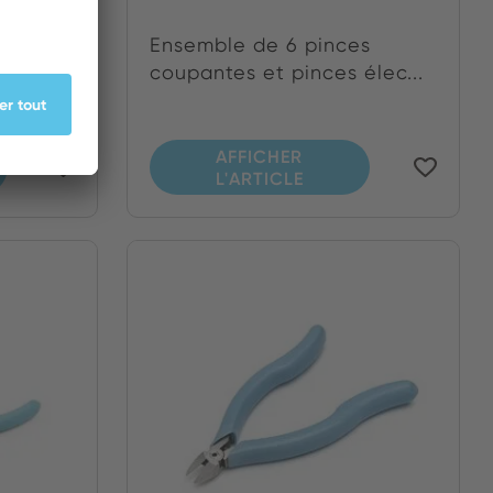
onale
Ensemble de 6 pinces
.
coupantes et pinces élec...
AFFICHER
L'ARTICLE