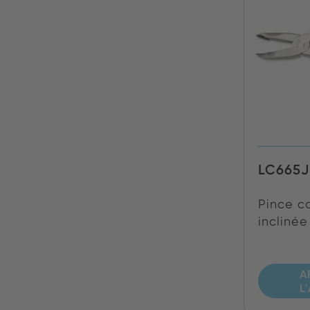
LC665
Pince c
inclinée 
A
L