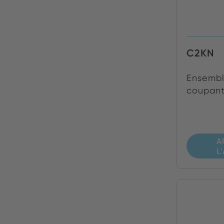
C2KN
Ensembl
coupante
A
L