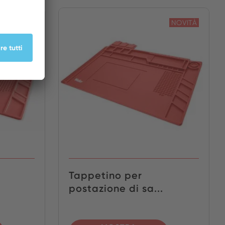
NOVITÀ
NOVITÀ
Tappetino per
postazione di sa...