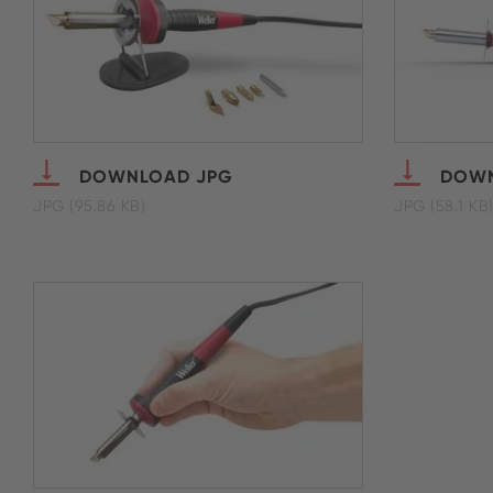
DOWNLOAD JPG
DOWN
JPG (95.86 KB)
JPG (58.1 KB