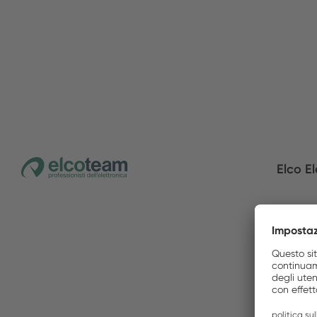
Elco El