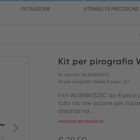
cegli la posizione e la ling
FILTRAZIONE
UTENSILI DI PRECISIONE
America
Australia
Europe
Kit per pirografia W
ENGLISH
CHIUDI RICERCA
ENGLISH
ENGLISH
SPANISH
GERMAN
N. articolo: WLIWBK1523C
Kit per pirografia Weller, 8 pezzi, EU
FRENCH
Il kit WLIWBK1523C da 8 pezzi pe
ITALIAN
tutto ciò che occorre per iniziar
distanza rid...
MAGGIORI INFORMAZIONI