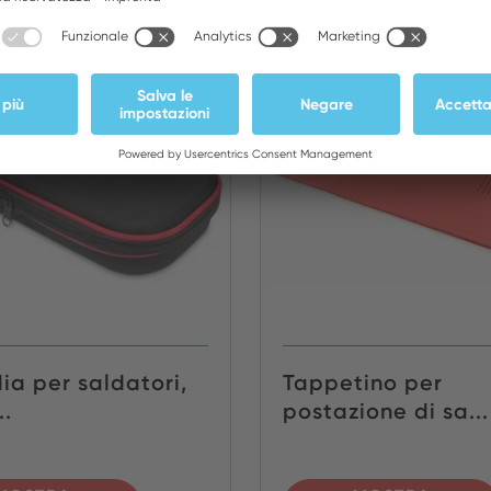
NOVITÀ
ia per saldatori,
Tappetino per
..
postazione di sa...