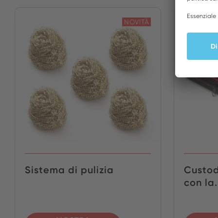
NOVITÀ
Sistema di pulizia
Custod
con la.