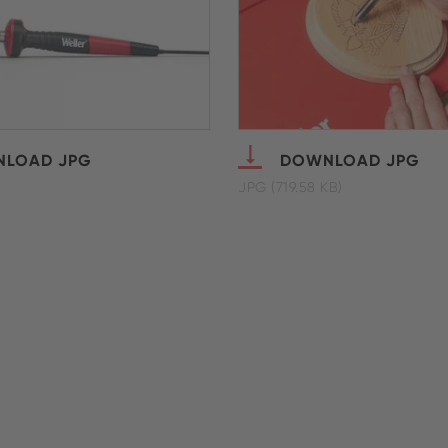
LOAD JPG
DOWNLOAD JPG
)
JPG (719.58 KB)