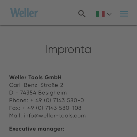
Salta
al
contenuto
principale
Impronta
Weller Tools GmbH
Carl-Benz-Straße 2
D - 74354 Be­sigheim
Phone: + 49 (0) 7143 580-0
Fax: + 49 (0) 7143 580-108
Mail: info@​weller-​tools.​com
Ex­ec­u­tive man­ager: