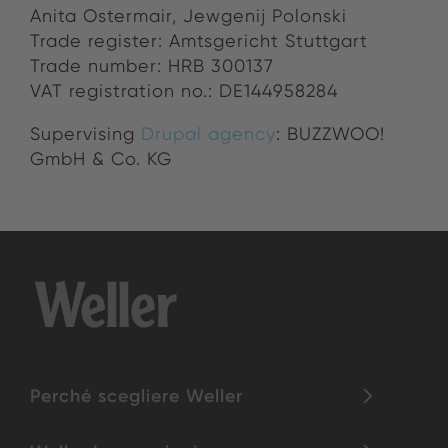
Anita Os­ter­mair,
Jewgenij Polonski
Trade reg­is­ter: Amts­gericht Stuttgart
Trade num­ber: HRB 300137
VAT registration no.: DE144958284
Supervising
Drupal agency
: BUZZWOO!
GmbH & Co. KG
Perché scegliere Weller