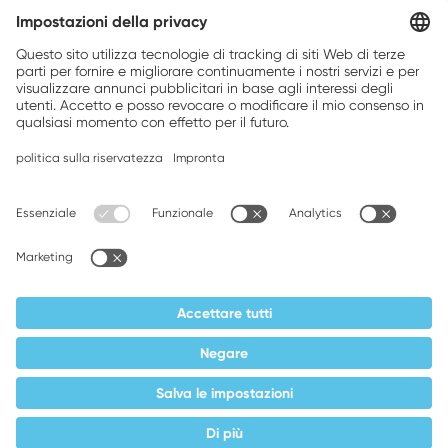
Weller is a registered trademark of Apex
Brands, Inc.
Companion brands: