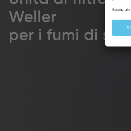
Weller
per i fumi di sa