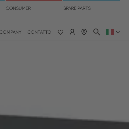
ua
CONSUMER
SPARE PARTS
LOCALIZZATORE DI RIVENDITORI
COMPANY
CONTATTO
 & Pacific
ESE
le East & Africa
ISH