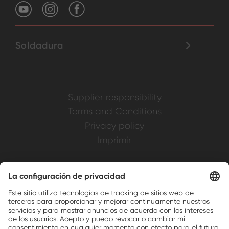
Soldadura
Supplier responsibility
Terms and Conditions
Privacy policy
Imprimir
Weller is a registered trademark of Apex
Brands, Inc.