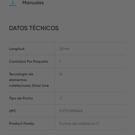
Manuales
DATOS TÉCNICOS
Longitud
20mm
Cantidad Por Paquete
1
Tecnología de
Si
elementos
calefactores Silver Line
Tipo de Punta
LT
UPC
037103294845
Product Family
Puntas de soldadura LT