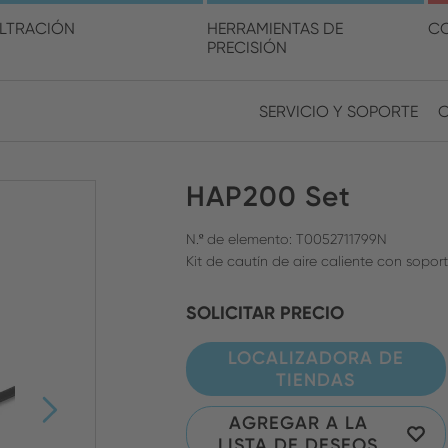
lija su ubicación y su idio
ILTRACIÓN
HERRAMIENTAS DE
C
PRECISIÓN
SERVICIO Y SOPORTE
Europe
Asia
HAP200 Set
ENGLISH
CHIN
CERRAR BÚSQUEDA
GERMAN
Midd
N.º de elemento: T0052711799N
Kit de cautín de aire caliente con sopor
FRENCH
SOLICITAR PRECIO
ENGL
ITALIAN
LOCALIZADORA DE
TIENDAS
AGREGAR A LA
LISTA DE DESEOS