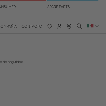
ma
ONSUMER
SPARE PARTS
COMPAÑÍA
CONTACTO
 & Pacific
ESE
le East & Africa
te de seguridad
ISH