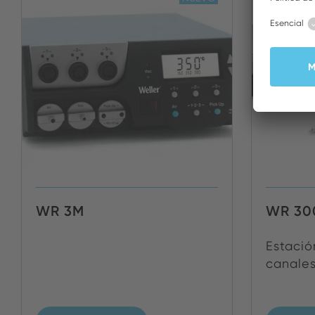
WR 3M
WR 30
Estació
canales