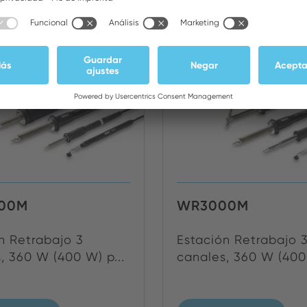
00M
WR3000M
n Retrabajo 3
Estación Retrabajo 
, 360 W (400 W) p...
canales, 360 W (400