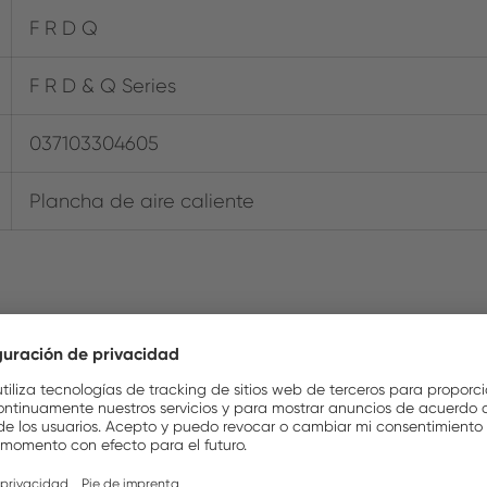
F R D Q
F R D & Q Series
037103304605
Plancha de aire caliente
Stations/Systems
NUEVO