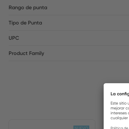
Rango de punta
Tipo de Punta
UPC
Product Family
NUEVO