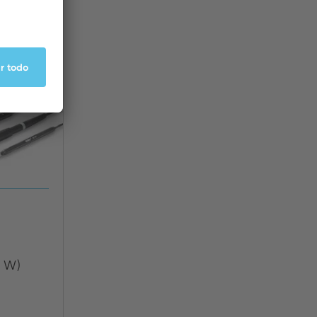
3
 W)