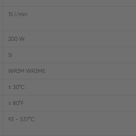
15 l/min
200 W
Si
WR3M WR3ME
± 30°C
± 80°F
93 - 537°C