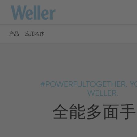
跳
转
至
主
产品
应用程序
要
America
内
容
ENGLISH
SPANISH
#POWERFULTOGETHER. Y
Australia
WELLER.
全能多面手
ENGLISH