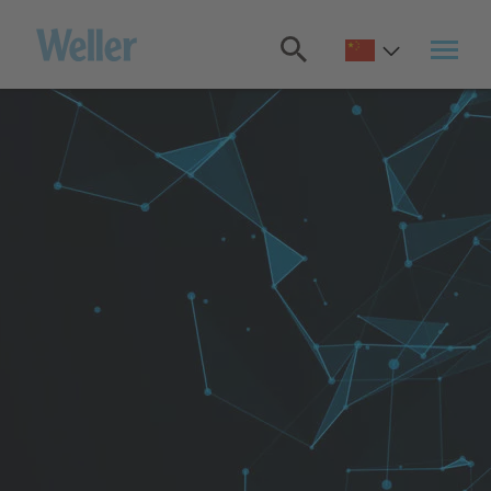
跳
转
至
主
要
内
容