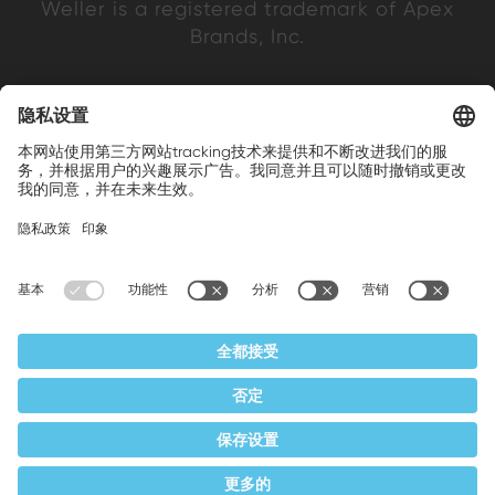
Weller is a registered trademark of Apex
Brands, Inc.
Companion brands: