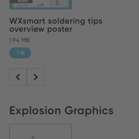
WXsmart soldering tips
overview poster
1.94 MB
下载
Explosion Graphics