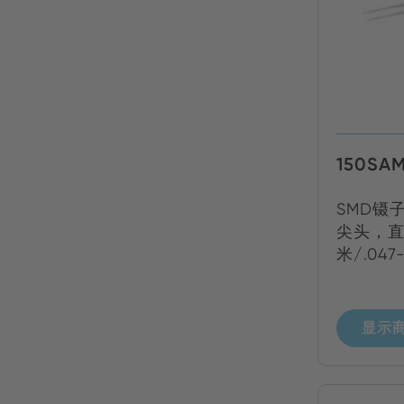
150SA
SMD镊
尖头，直径
米/.047
显示