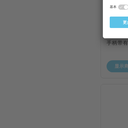
141SAP
晶片镊子
维镊子头
手柄带有H
显示