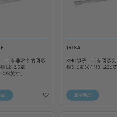
MF
151SA
子，带有非常窄的圆形
SMD镊子，带有圆形
1.2-2.5毫
径3-6毫米/.118-.23
-.098英寸。
商品
显示商品