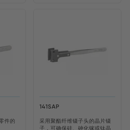
141SAP
零件的
采用聚酯纤维镊子头的晶片镊
子，可确保硅、砷化镓或钛晶