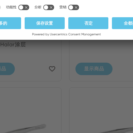
H
150SAD
，150 mm，带聚酯纤
SMD镊子，带有圆形
，与141SAP相同，但
径1.5-3毫米/.059-.1
alar涂层
商品
显示商品