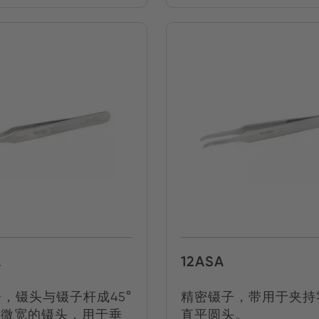
A
12ASA
子，镊头与镊子杆成45°
精密镊子，带用于夹持
有微宽的镊头，用于垂
直平圆头。