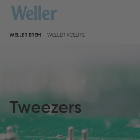
跳
转
至
主
WELLER EREM
WELLER XCELITE
要
America
内
容
ENGLISH
SPANISH
Australia
Tweezers
ENGLISH