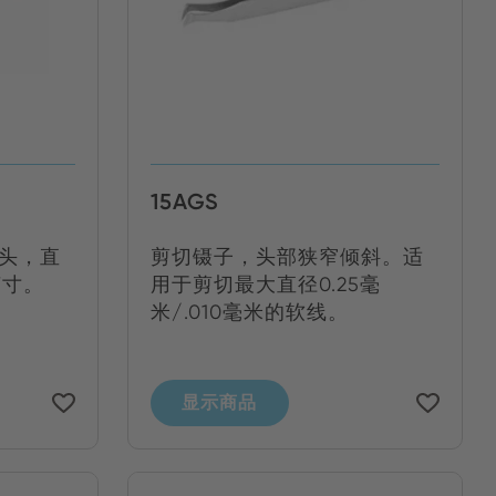
15AGS
尖头，直
剪切镊子，头部狭窄倾斜。适
6英寸。
用于剪切最大直径0.25毫
米/.010毫米的软线。
显示商品