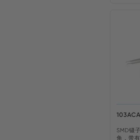
103AC
SMD镊
角，带