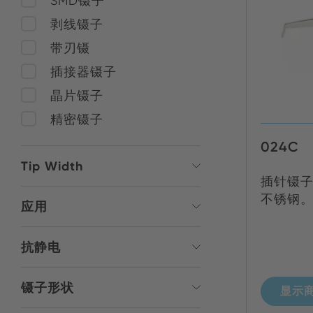
SMD镊子
剥线镊子
带刃镊
插接器镊子
晶片镊子
精密镊子
024C
Tip Width
插针镊子
不锈钢
应用
抗静电
镊子形状
显示