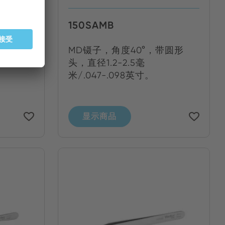
150SAMB
尖头，直
MD镊子，角度40°，带圆形
18英寸。
头，直径1.2-2.5毫
米/.047-.098英寸。
显示商品