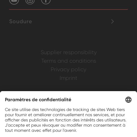
Soudure
Supplier responsibility
Terms and conditions
Privacy policy
Imprint
Weller is a registered trademark of Apex
Brands, Inc.
Companion brands: