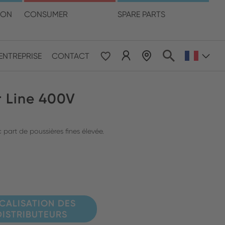
otre langue
ION
CONSUMER
SPARE PARTS
LOCALISATION DES DISTRIBUTEURS
ENTREPRISE
CONTACT
 & Pacific
r Line 400V
ESE
le East & Africa
c part de poussières fines élevée.
ISH
CALISATION DES
DISTRIBUTEURS