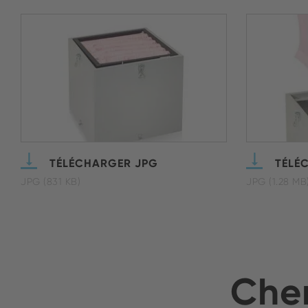
TÉLÉCHARGER JPG
TÉLÉ
JPG (831 KB)
JPG (1.28 MB
Cher