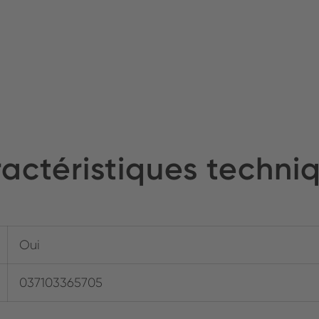
actéristiques techni
Oui
037103365705