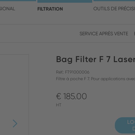
électionner votre pays et v
SIONAL
FILTRATION
OUTILS DE PRÉCIS
SERVICE APRÈS VENTE
Europe
Asia
Bag Filter F 7 Lase
ENGLISH
CHIN
FERMER LA RECHERCHE
GERMAN
Midd
Réf.: FT91000006
Filtre à poche F 7. Pour applications ave
FRENCH
€ 185.00
ENGL
ITALIAN
HT
LO