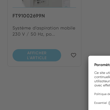
FT91002699N
Système d'aspiration mobile
230 V / 50 Hz, po...
AFFICHER
L'ARTICLE