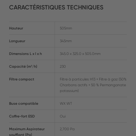
CARACTÉRISTIQUES TECHNIQUES
Hauteur
505mm
Longueur
345mm
Dimensions L x l x h
345.0 x 325.0 x 505.0mm
Capacité (m³/h)
230
Filtre compact
Filtre à particules H13 + Filtre à gaz (50%
Charbons actifs + 50 % Permanganate de
potassium)
Buse compatible
WX WT
Coffre-fort ESD
Oui
Maximum Aspirateur
2,700 Pa
soufflant (Pa)