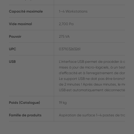
Capacité maximale
1–4 Workstations
Vide maximal
2,700 Pa
Pouvoir
275 VA
UPC
037103263261
USB
L‘interface USB permet de procéder à des
mises à jour de micro-logiciels, à un test
d‘efficacité et à l‘enregistrement de données
Le support USB ne doit pas être branché plu
de 2 minutes ! Après deux minutes, le module
USB est automatiquement déconnecté.
Poids (Catalogue)
19 kg
Famille de produits
Aspiration de surface 1–4 postes de travail