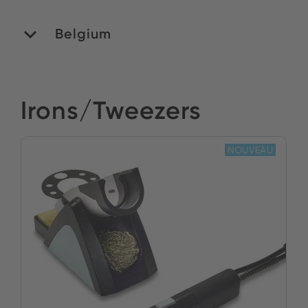
Belgium
MATEDEX SA
Irons/Tweezers
Stock :
ACHETER
NOUVEAU