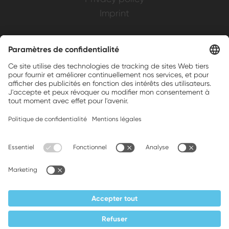
Imprint
Weller is a registered trademark of Apex
Brands, Inc.
Companion brands: