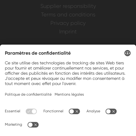
Supplier responsibility
Terms and conditions
Privacy policy
Imprint
Weller is a registered trademark of Apex
Brands, Inc.
Companion brands: